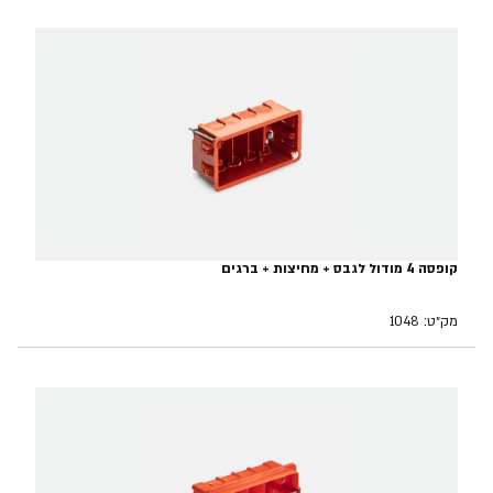
קופסה 4 מודול לגבס + מחיצות + ברגים
מק״ט: 1048