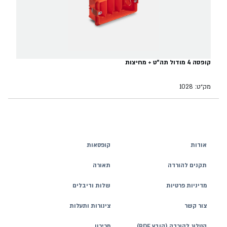
קופסה 4 מודול תה"ט + מחיצות
מק״ט: 1028
אודות
קופסאות
תקנים להורדה
תאורה
מדיניות פרטיות
שלות ודיבלים
צור קשר
צינורות ותעלות
קטלוג להורדה (קובץ PDF)
מרירון