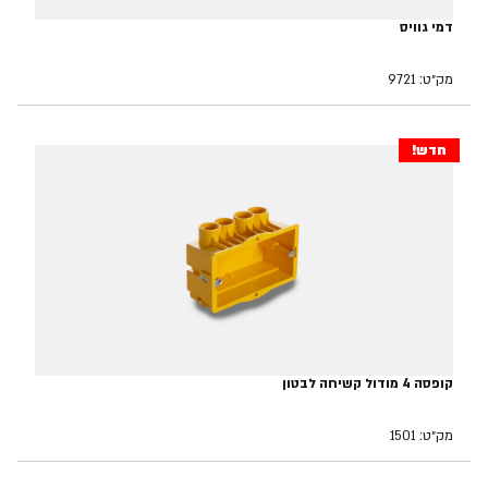
דמי גוויס
מק״ט: 9721
חדש!
קופסה 4 מודול קשיחה לבטון
מק״ט: 1501