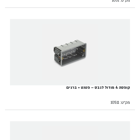
מק״ט: 1051
קופסה 4 מודול לגבס – פטנט + ברגים
מק״ט: 10511