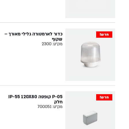
כדור לארמטורה גלילי מאורך –
חדש!
שקוף
מק״ט: 2300
P-05 קופסה IP-55 120X80
חדש!
חלק
מק״ט: 700051