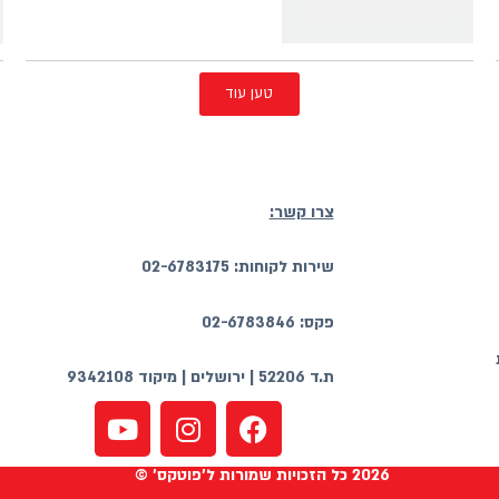
טען עוד
צרו קשר:
שירות לקוחות: 02-6783175
פקס: 02-6783846
ת.ד 52206 | ירושלים | מיקוד 9342108
2026 כל הזכויות שמורות ל'פוטקס' ©