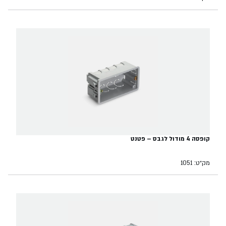
קופסה 4 מודול לגבס – פטנט
מק״ט: 1051