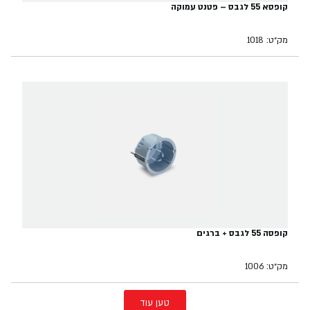
קופסא 55 לגבס – פטנט עמוקה
מק״ט: 1018
קופסה 55 לגבס + ברגים
מק״ט: 1006
טען עוד