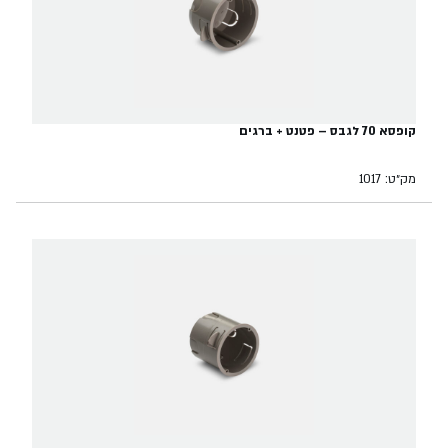
קופסא 70 לגבס – פטנט + ברגים
מק״ט: 1017