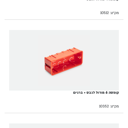
מק״ט: 10512
קופסה 6 מודול לגבס + ברגים
מק״ט: 10352