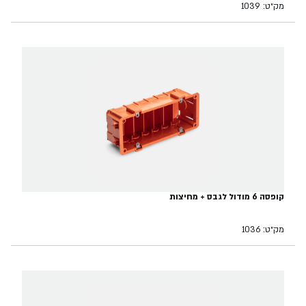
מק״ט: 1039
קופסה 6 מודול לגבס + מחיצות
מק״ט: 1036