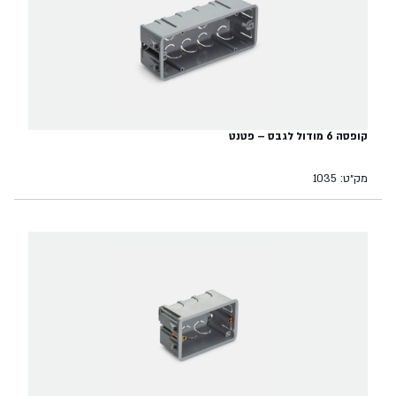
קופסה 6 מודול לגבס – פטנט
מק״ט: 1035