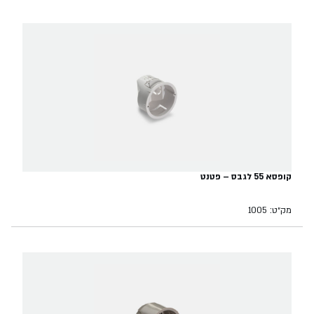
קופסא 55 לגבס – פטנט
מק״ט: 1005