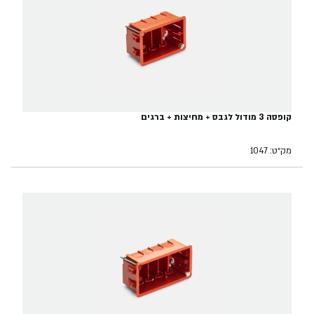
קופסה 3 מודול לגבס + מחיצות + ברגים
מק״ט: 1047