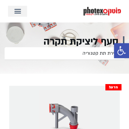
סעף ליציקת תקרה
פתח סרגל נגישות
חדש!