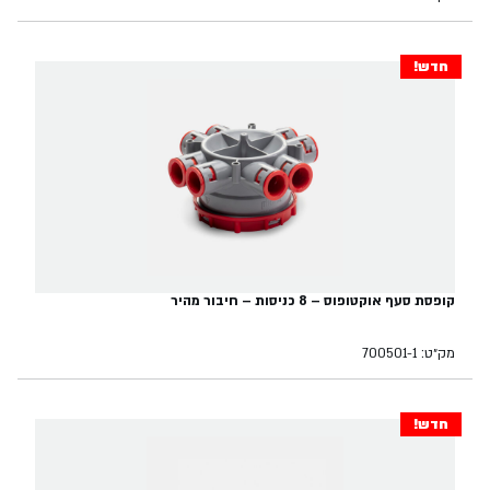
חדש!
קופסת סעף אוקטופוס – 8 כניסות – חיבור מהיר
מק״ט: 700501-1
חדש!