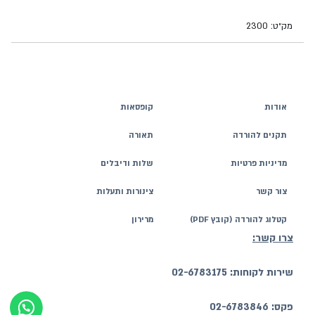
מק״ט: 2300
אודות
קופסאות
תקנים להורדה
תאורה
מדיניות פרטיות
שלות ודיבלים
צור קשר
צינורות ותעלות
קטלוג להורדה (קובץ PDF)
מרירון
צרו קשר:
שירות לקוחות: 02-6783175
פקס: 02-6783846