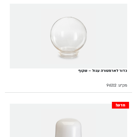
כדור לארמטורה עגול – שקוף
מק״ט: 96212
חדש!