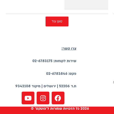
טען עוד
צרו קשר:
שירות לקוחות: 02-6783175
פקס: 02-6783846
ת.ד 52206 | ירושלים | מיקוד 9342108
2026 כל הזכויות שמורות ל'פוטקס' ©