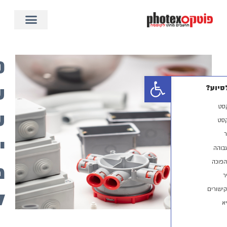
50
פתח סרגל נגישות
שנה
של
יצירה
מחוץ
לקופסה