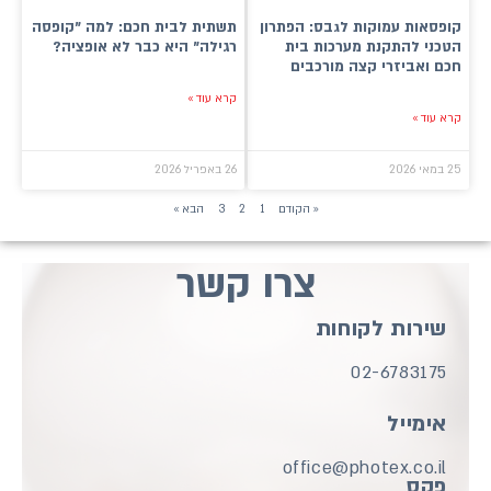
ת לגבס: הפתרון
תשתית לבית חכם: למה "קופסה
 מערכות בית
רגילה" היא כבר לא אופציה?
צה מורכבים
קרא עוד »
26 באפריל 2026
« הקודם
1
2
3
הבא »
צרו קשר
וחות
0
office@pho