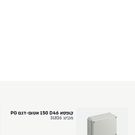
קופסא ‏46‏D‏ ‏150‏ אטום-דגם PG
מק״ט: 31826