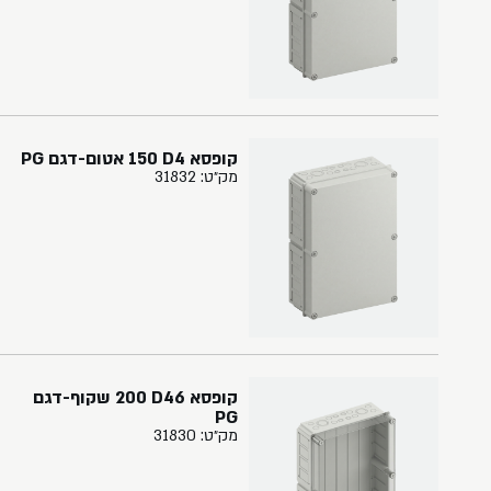
קופסא ‏4‏D‏ ‏150 אטום-דגם PG
מק״ט: 31832
קופסא ‏46‏D‏ ‏200 שקוף-דגם
PG
מק״ט: 31830