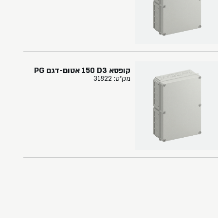
קופסא ‏3‏D‏ ‏150‏ אטום-דגם PG
מק״ט: 31822