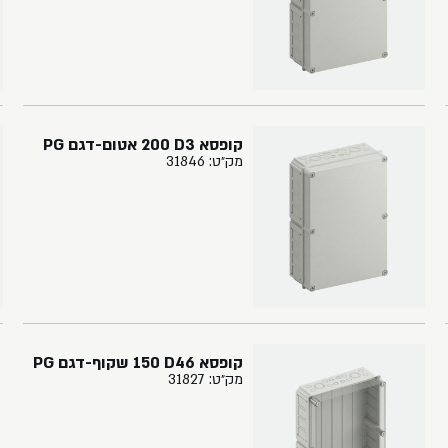
קופסא ‏3‏D‏ ‏200 אטום-דגם PG
מק״ט: 31846
קופסא ‏46‏D‏ ‏150‏ שקוף-דגם PG
מק״ט: 31827