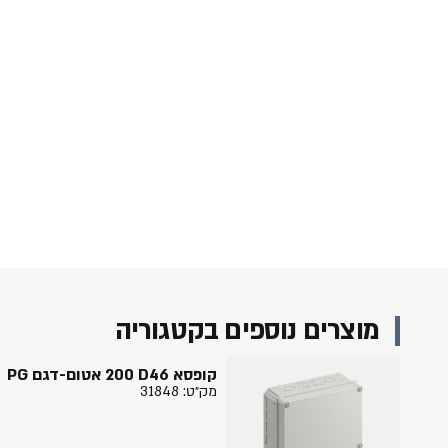
מוצרים נוספים בקטגוריה
קופסא ‏46‏D‏ ‏200 אטום-דגם PG
מק״ט: 31848