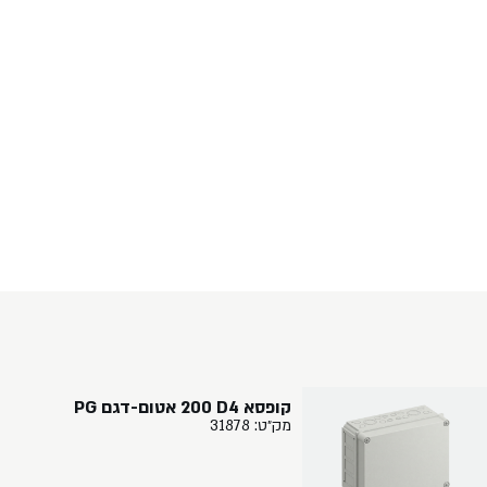
קופסא ‏4‏D‏ ‏200 אטום-דגם ‏PG
מק״ט: 31878