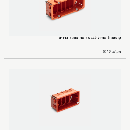
קופסה 6 מודול לגבס + מחיצות + ברגים
מק״ט: 1049