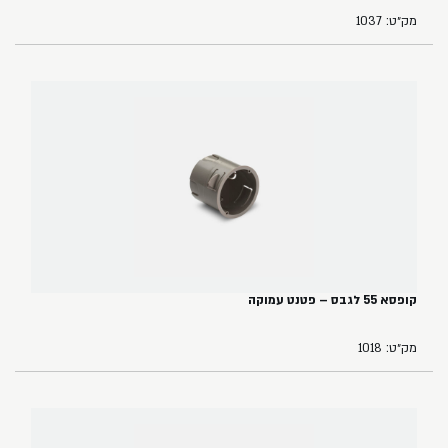
מק״ט: 1037
קופסא 55 לגבס – פטנט עמוקה
מק״ט: 1018