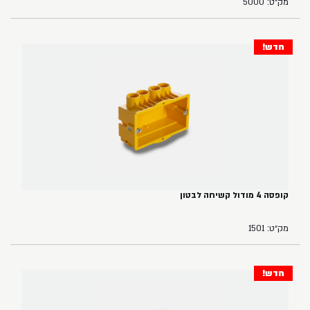
מק״ט: 5000
חדש!
קופסה 4 מודול קשיחה לבטון
מק״ט: 1501
חדש!