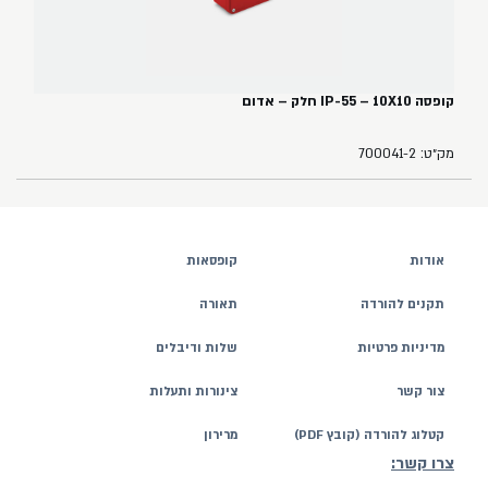
קופסה IP-55 – 10X10 חלק – אדום
מק״ט: 700041-2
אודות
קופסאות
תקנים להורדה
תאורה
מדיניות פרטיות
שלות ודיבלים
צור קשר
צינורות ותעלות
קטלוג להורדה (קובץ PDF)
מרירון
צרו קשר: