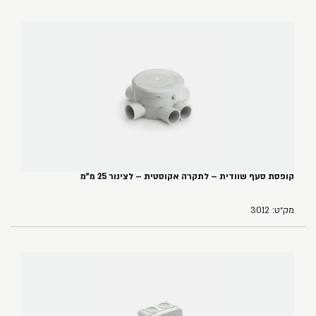
קופסת סעף שוודית – לתקרה אקוסטית – לצינור 25 מ"מ
מק״ט: 3012