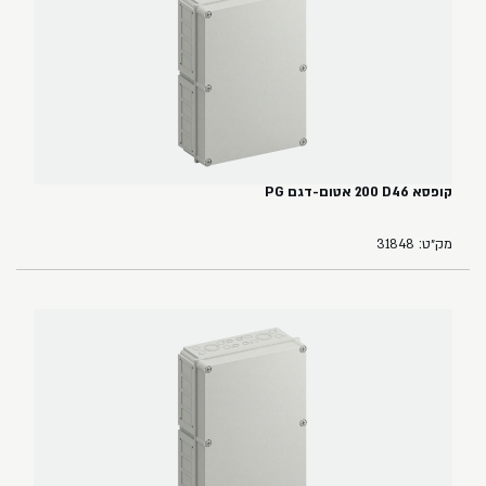
קופסא ‏46‏D‏ ‏200 אטום-דגם PG
מק״ט: 31848