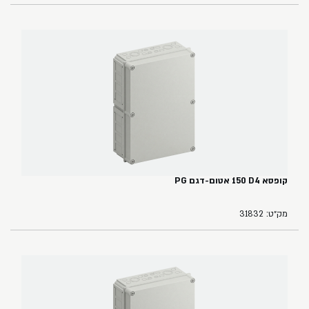
קופסא ‏4‏D‏ ‏150 אטום-דגם PG
מק״ט: 31832