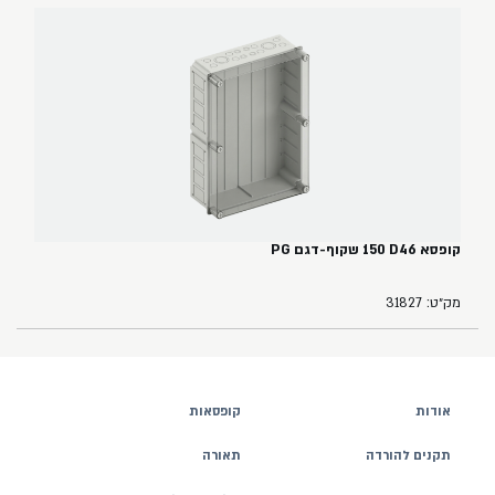
קופסא ‏46‏D‏ ‏150‏ שקוף-דגם PG
מק״ט: 31827
אודות
קופסאות
תקנים להורדה
תאורה