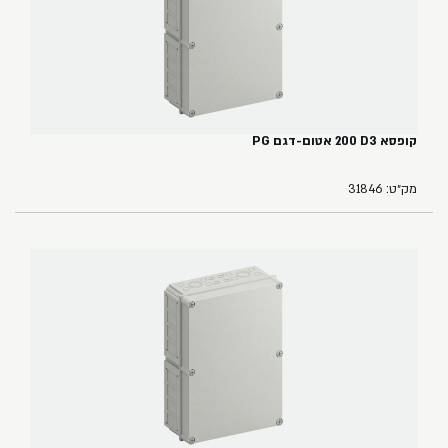
קופסא ‏3‏D‏ ‏200 אטום-דגם PG
מק״ט: 31846