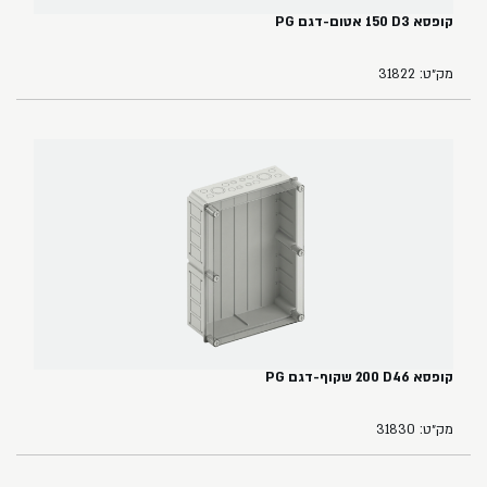
קופסא ‏3‏D‏ ‏150‏ אטום-דגם PG
מק״ט: 31822
קופסא ‏46‏D‏ ‏200 שקוף-דגם PG
מק״ט: 31830