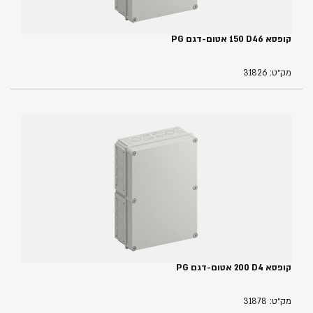
קופסא ‏46‏D‏ ‏150‏ אטום-דגם PG
מק״ט: 31826
קופסא ‏4‏D‏ ‏200 אטום-דגם ‏PG
מק״ט: 31878