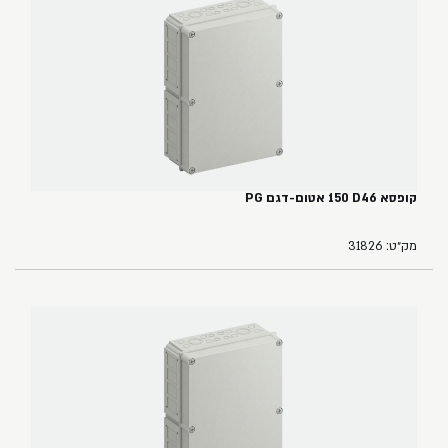
קופסא ‏46‏D‏ ‏150‏ אטום-דגם PG
מק״ט: 31826