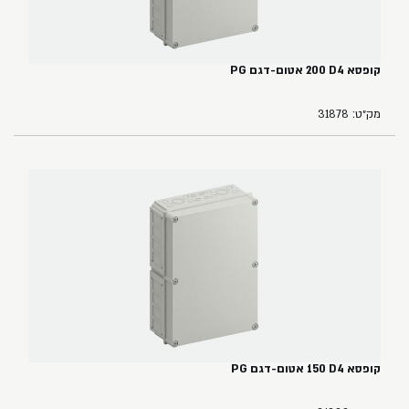
קופסא ‏4‏D‏ ‏200 אטום-דגם ‏PG
מק״ט: 31878
קופסא ‏4‏D‏ ‏150 אטום-דגם PG