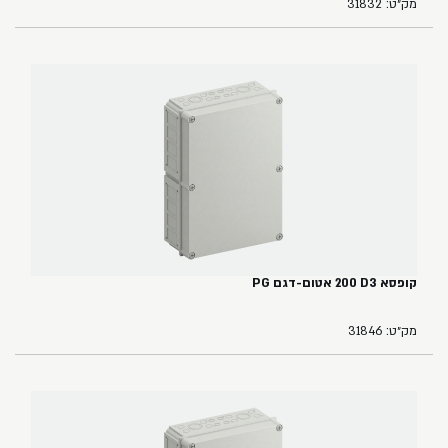
מק״ט: 31832
קופסא ‏3‏D‏ ‏200 אטום-דגם PG
מק״ט: 31846