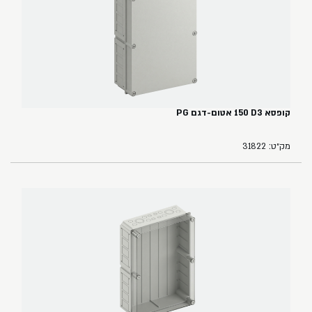
קופסא ‏3‏D‏ ‏150‏ אטום-דגם PG
מק״ט: 31822