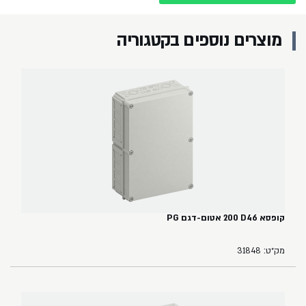
מוצרים נוספים בקטגוריה
קופסא ‏46‏D‏ ‏200 אטום-דגם PG
מק״ט: 31848