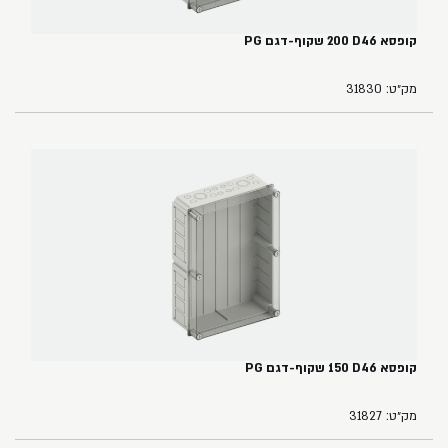
קופסא ‏46‏D‏ ‏200 שקוף-דגם PG
מק״ט: 31830
קופסא ‏46‏D‏ ‏150‏ שקוף-דגם PG
מק״ט: 31827