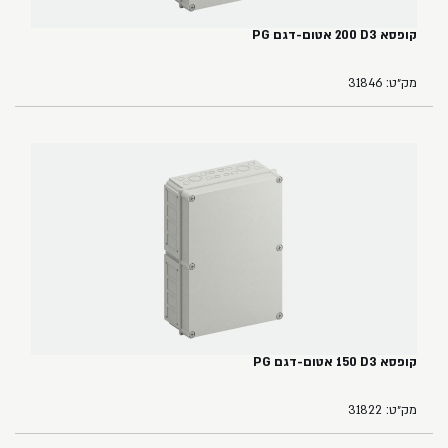
קופסא ‏3‏D‏ ‏200 אטום-דגם PG
מק״ט: 31846
קופסא ‏3‏D‏ ‏150‏ אטום-דגם PG
מק״ט: 31822