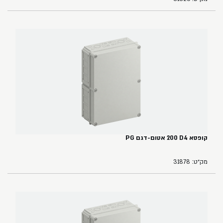
קופסא ‏4‏D‏ ‏200 אטום-דגם ‏PG
מק״ט: 31878