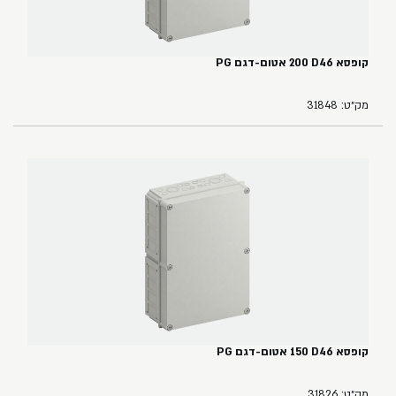
קופסא ‏46‏D‏ ‏200 אטום-דגם PG
מק״ט: 31848
קופסא ‏46‏D‏ ‏150‏ אטום-דגם PG
מק״ט: 31826