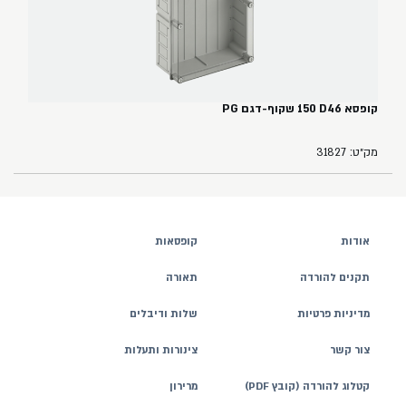
קופסא ‏46‏D‏ ‏150‏ שקוף-דגם PG
מק״ט: 31827
אודות
קופסאות
תקנים להורדה
תאורה
מדיניות פרטיות
שלות ודיבלים
צור קשר
צינורות ותעלות
קטלוג להורדה (קובץ PDF)
מרירון