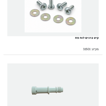
קיט ברגים לוח פח
מק״ט: 31501