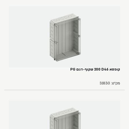
קופסא ‏46‏D‏ ‏200 שקוף-דגם PG
מק״ט: 31830