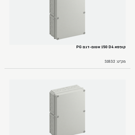
קופסא ‏4‏D‏ ‏150 אטום-דגם PG
מק״ט: 31832