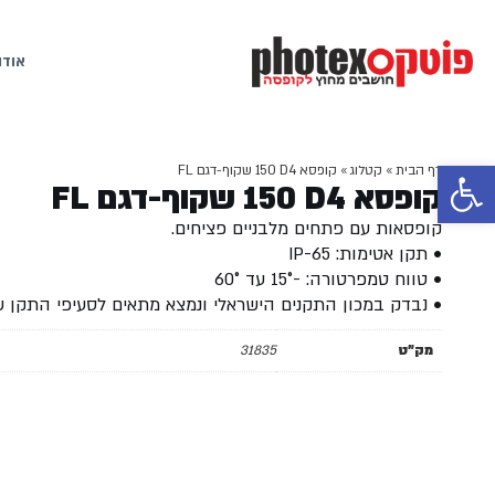
אודו
פתח סרגל נגישות
דף הבית
»
קטלוג
»
קופסא ‏4‏D‏ ‏150 שקוף-דגם FL
קופסא ‏4‏D‏ ‏150 שקוף-דגם FL
קופסאות עם פתחים מלבניים פציחים.
• תקן אטימות: IP-65
• טווח טמפרטורה: -15° עד 60°
• נבדק במכון התקנים הישראלי ונמצא מתאים לסעיפי התקן 
מק"ט
31835