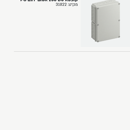
מק״ט: 31822