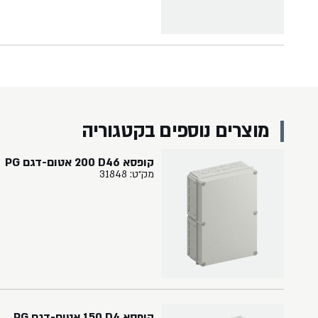
מוצרים נוספים בקטגוריה
קופסא ‏46‏D‏ ‏200 אטום-דגם PG
מק״ט: 31848
קופסא ‏4‏D‏ ‏150 אטום-דגם PG