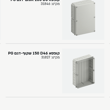
מק״ט: 31846
קופסא ‏46‏D‏ ‏150‏ שקוף-דגם PG
מק״ט: 31827