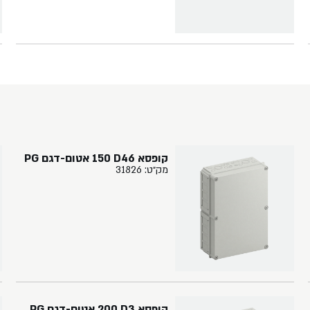
קופסא ‏46‏D‏ ‏150‏ אטום-דגם PG
מק״ט: 31826
קופסא ‏3‏D‏ ‏200 אטום-דגם PG