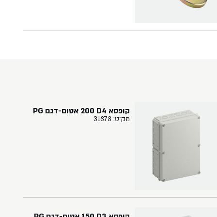
קופסא ‏4‏D‏ ‏200 אטום-דגם ‏PG
מק״ט: 31878
קופסא ‏3‏D‏ ‏150‏ אטום-דגם PG