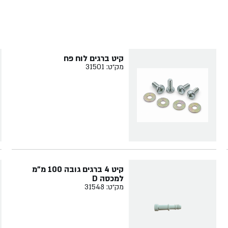
קיט ברגים לוח פח
מק״ט: 31501
קיט 4 ברגים גובה 100 מ"מ
למכסה D
מק״ט: 31548