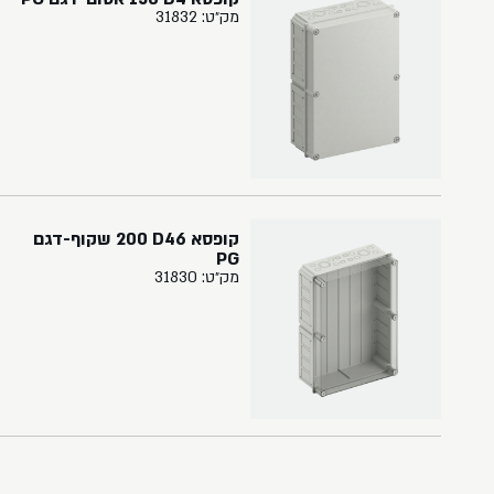
מק״ט: 31832
קופסא ‏46‏D‏ ‏200 שקוף-דגם
PG
מק״ט: 31830