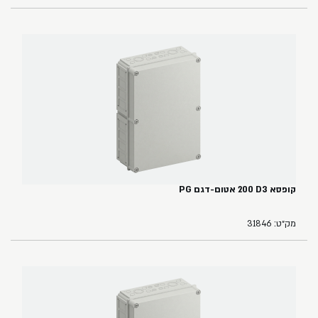
קופסא ‏3‏D‏ ‏200 אטום-דגם PG
מק״ט: 31846