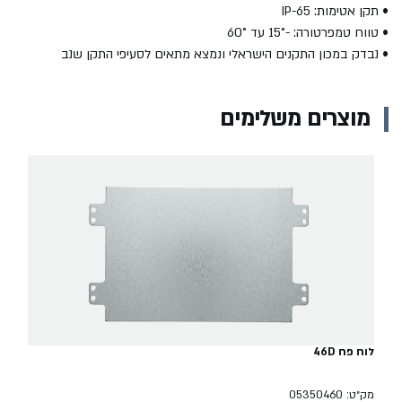
• תקן אטימות: IP-65
• טווח טמפרטורה: -15° עד 60°
• נבדק במכון התקנים הישראלי ונמצא מתאים לסעיפי התקן שנב
מוצרים משלימים
לוח פח 46D
מק״ט: 05350460