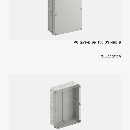
קופסא ‏3‏D‏ ‏150‏ אטום-דגם PG
מק״ט: 31822