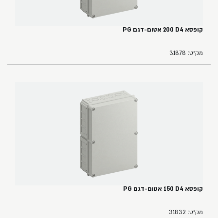
קופסא ‏4‏D‏ ‏200 אטום-דגם ‏PG
מק״ט: 31878
קופסא ‏4‏D‏ ‏150 אטום-דגם PG
מק״ט: 31832