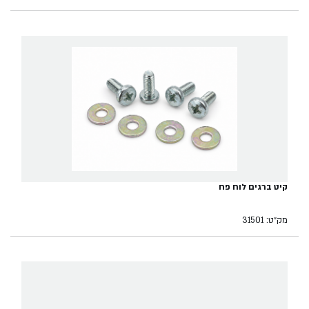
קיט ברגים לוח פח
מק״ט: 31501