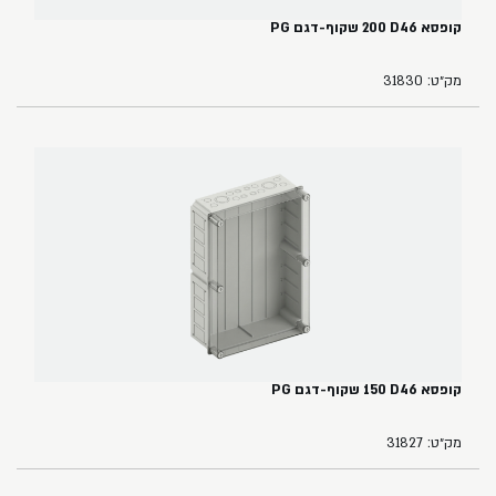
קופסא ‏46‏D‏ ‏200 שקוף-דגם PG
מק״ט: 31830
קופסא ‏46‏D‏ ‏150‏ שקוף-דגם PG
מק״ט: 31827