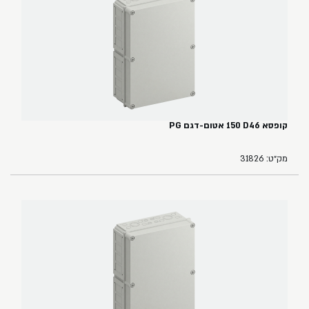
קופסא ‏46‏D‏ ‏150‏ אטום-דגם PG
מק״ט: 31826