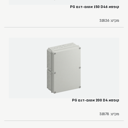
קופסא ‏46‏D‏ ‏150‏ אטום-דגם PG
מק״ט: 31826
קופסא ‏4‏D‏ ‏200 אטום-דגם ‏PG
מק״ט: 31878