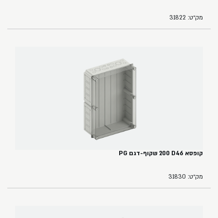
מק״ט: 31822
קופסא ‏46‏D‏ ‏200 שקוף-דגם PG
מק״ט: 31830