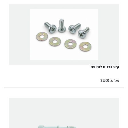
קיט ברגים לוח פח
מק״ט: 31501