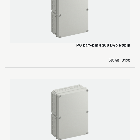
קופסא ‏46‏D‏ ‏200 אטום-דגם PG
מק״ט: 31848