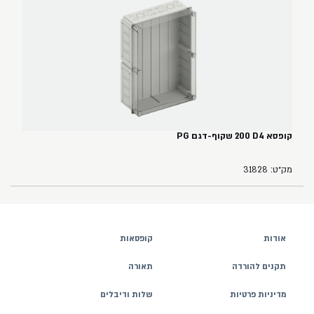
קופסא ‏4‏D‏ ‏200 שקוף-דגם PG
מק״ט: 31828
אודות
קופסאות
תקנים להורדה
תאורה
מדיניות פרטיות
שלות ודיבלים