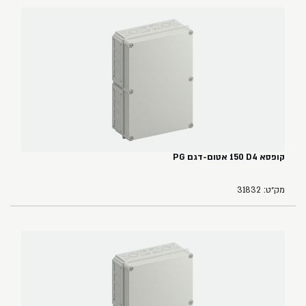
קופסא ‏4‏D‏ ‏150 אטום-דגם PG
מק״ט: 31832