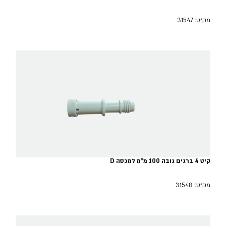
מק״ט: 31547
קיט 4 ברגים גובה 100 מ"מ למכסה D
מק״ט: 31548