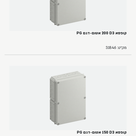
קופסא ‏3‏D‏ ‏200 אטום-דגם PG
מק״ט: 31846
קופסא ‏3‏D‏ ‏150‏ אטום-דגם PG