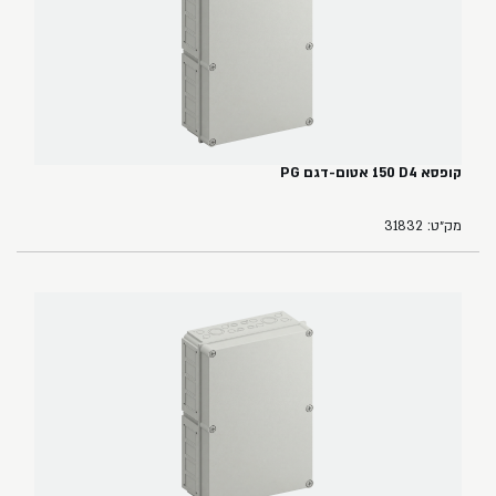
קופסא ‏4‏D‏ ‏150 אטום-דגם PG
מק״ט: 31832