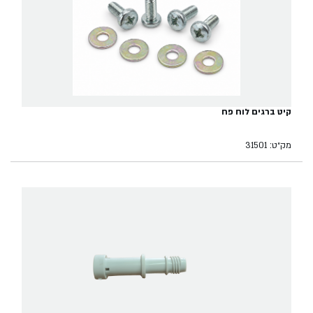
קיט ברגים לוח פח
מק״ט: 31501