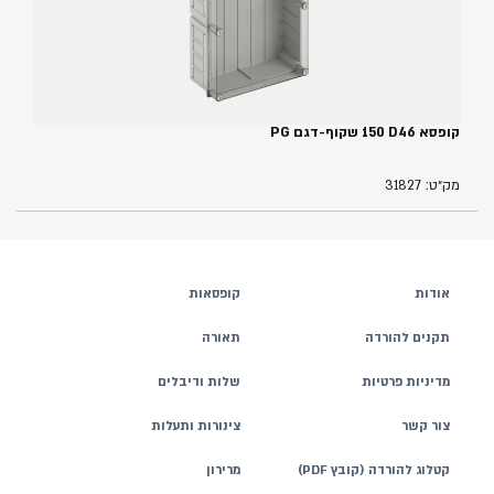
קופסא ‏46‏D‏ ‏150‏ שקוף-דגם PG
מק״ט: 31827
אודות
קופסאות
תקנים להורדה
תאורה
מדיניות פרטיות
שלות ודיבלים
צור קשר
צינורות ותעלות
קטלוג להורדה (קובץ PDF)
מרירון