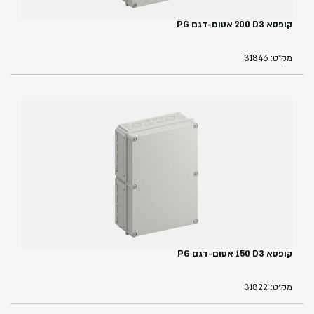
קופסא ‏3‏D‏ ‏200 אטום-דגם PG
מק״ט: 31846
קופסא ‏3‏D‏ ‏150‏ אטום-דגם PG
מק״ט: 31822