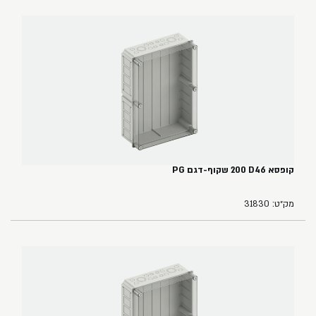
קופסא ‏46‏D‏ ‏200 שקוף-דגם PG
מק״ט: 31830