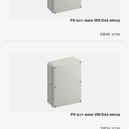
קופסא ‏46‏D‏ ‏200 אטום-דגם PG
מק״ט: 31848
קופסא ‏46‏D‏ ‏150‏ אטום-דגם PG
מק״ט: 31826