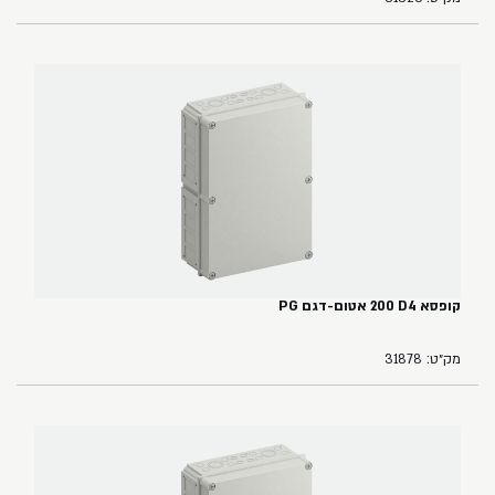
קופסא ‏4‏D‏ ‏200 אטום-דגם ‏PG
מק״ט: 31878