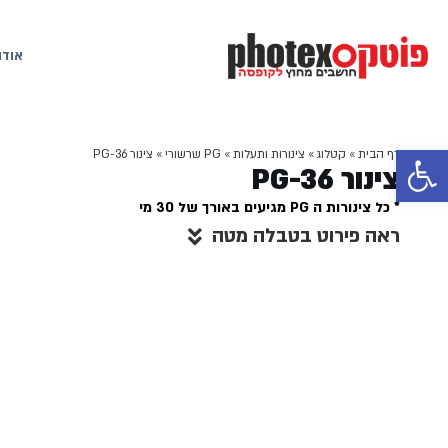
אודו
פתח סרגל נגישות
דף הבית
»
קטלוג
»
צינורות ותעלות
»
PG שרשורי
»
צינור PG-36
צינור PG-36
* כל צינורות ה PG מגיעים באורך של 30 מי
ראה פירוט בטבלה מטה