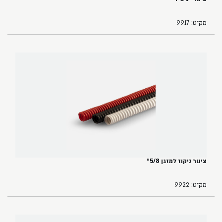
מק״ט: 9917
צינור ניקוז למזגן 5/8"
מק״ט: 9922