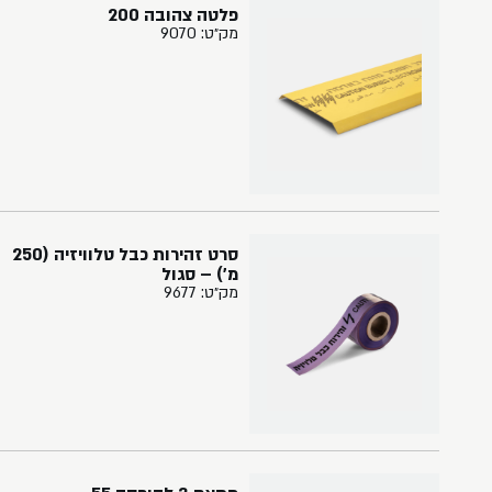
פלטה צהובה 200
מק״ט: 9070
סרט זהירות כבל טלוויזיה (250
מ') – סגול
מק״ט: 9677