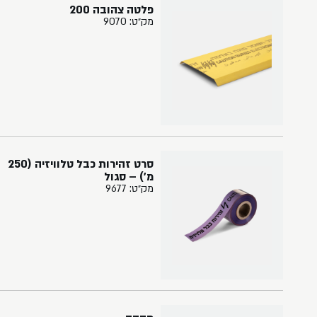
פלטה צהובה 200
מק״ט: 9070
סרט זהירות כבל טלוויזיה (250
מ') – סגול
מק״ט: 9677