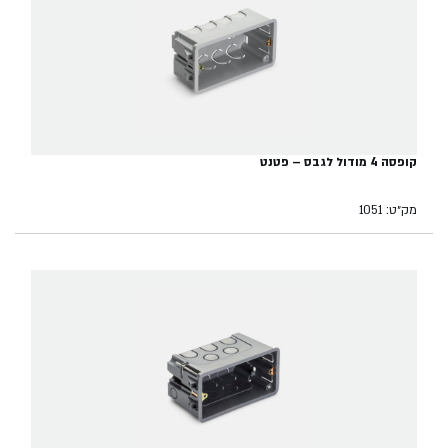
קופסה 4 מודול לגבס – פטנט
מק״ט: 1051