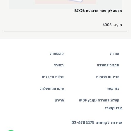
מכסה לקופסה מרובעת 24X24
מק״ט: 4008
אודות
קופסאות
תקנים להורדה
תאורה
מדיניות פרטיות
שלות ודיבלים
צור קשר
צינורות ותעלות
קטלוג להורדה (קובץ PDF)
מרירון
צרו קשר:
שירות לקוחות: 02-6783175