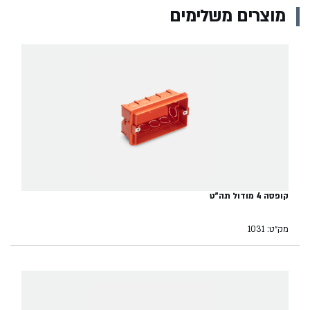
מוצרים משלימים
קופסה 4 מודול תה"ט
מק״ט: 1031