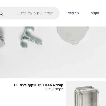
תקנים
צור קשר
קופסא ‏46‏D‏ ‏150 שקוף-דגם FL
מק״ט: 31838