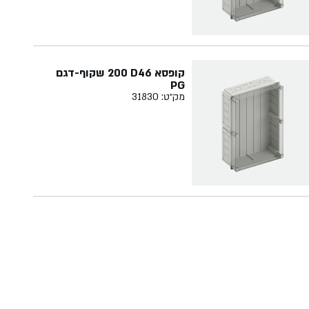
קופסא ‏46‏D‏ ‏200 שקוף-דגם
PG
מק״ט: 31830