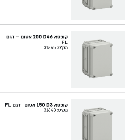
קופסא ‏46‏D‏ ‏200 אטום – דגם
FL
מק״ט: 31845
קופסא ‏3‏D‏ ‏150 אטום- דגם FL
מק״ט: 31843