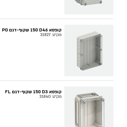
קופסא ‏46‏D‏ ‏150‏ שקוף-דגם PG
מק״ט: 31827
קופסא ‏3‏D‏ ‏150 שקוף-דגם FL
מק״ט: 31840