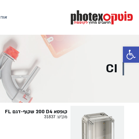
אודו
פתח סרגל נגישות
CI
קופסא ‏4‏D‏ ‏200 שקוף-דגם FL
מק״ט: 31837