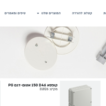
ת
קטלוג להורדה
המוצרים שלנו
טיפים ומאמרים
קופסא ‏46‏D‏ ‏150‏ אטום-דגם PG
מק״ט: 31826