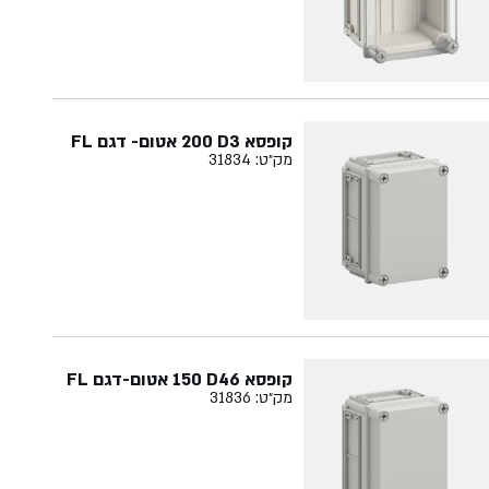
קופסא ‏3‏D‏ ‏200 אטום- דגם FL
מק״ט: 31834
קופסא ‏46‏D‏ ‏150 אטום-דגם FL
מק״ט: 31836