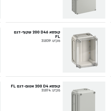
קופסא ‏46‏D‏ ‏200 שקוף-דגם
FL
מק״ט: 31839
קופסא ‏4‏D‏ ‏200 אטום-דגם ‏FL
מק״ט: 31874