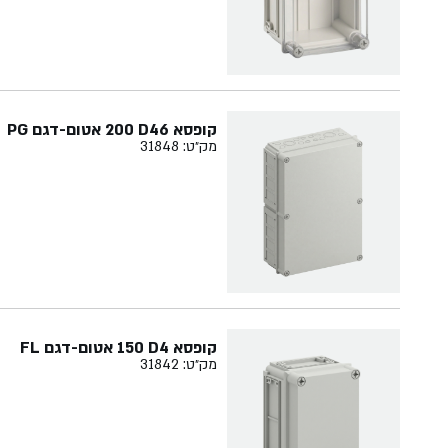
קופסא ‏46‏D‏ ‏200 אטום-דגם PG
מק״ט: 31848
קופסא ‏4‏D‏ ‏150 אטום-דגם FL
מק״ט: 31842