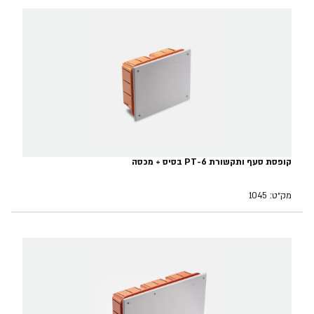
קופסת סעף ותקשורת PT-6 בסיס + מכסה
מק״ט: 1045