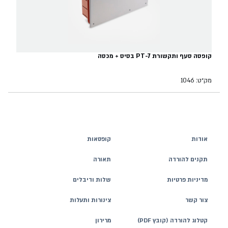
קופסה סעף ותקשורת PT-7 בסיס + מכסה
מק״ט: 1046
אודות
קופסאות
תקנים להורדה
תאורה
מדיניות פרטיות
שלות ודיבלים
צור קשר
צינורות ותעלות
קטלוג להורדה (קובץ PDF)
מרירון