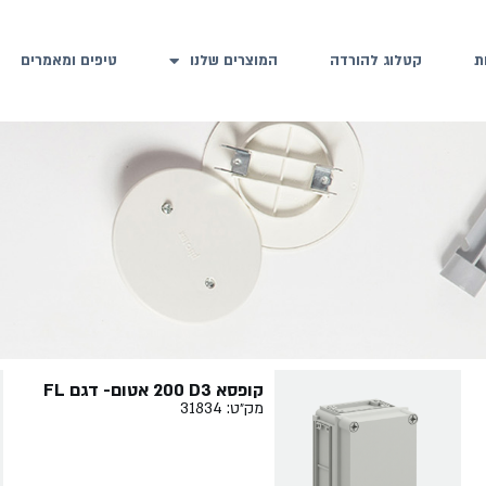
ת
קטלוג להורדה
המוצרים שלנו
טיפים ומאמרים
קופסא ‏3‏D‏ ‏200 אטום- דגם FL
מק״ט: 31834