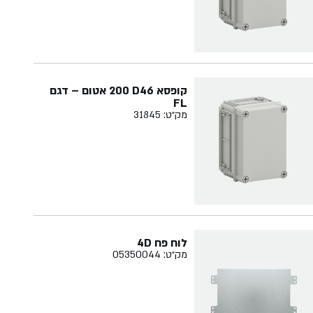
קופסא ‏46‏D‏ ‏200 אטום – דגם
FL
מק״ט: 31845
לוח פח 4D
מק״ט: 05350044