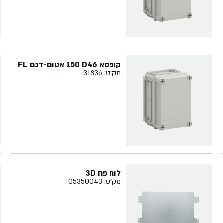
קופסא ‏46‏D‏ ‏150 אטום-דגם FL
מק״ט: 31836
לוח פח 3D
מק״ט: 05350043