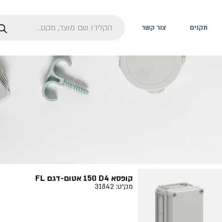
תקנים
צור קשר
קופסא ‏4‏D‏ ‏150 אטום-דגם FL
מק״ט: 31842