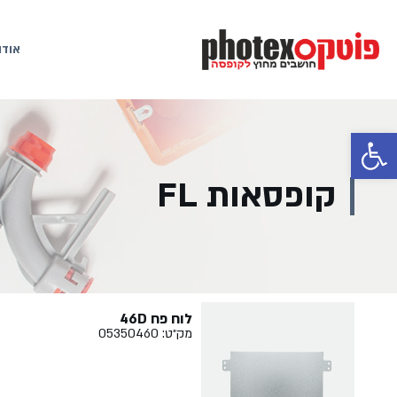
אודו
פתח סרגל נגישות
קופסאות FL
לוח פח 46D
מק״ט: 05350460