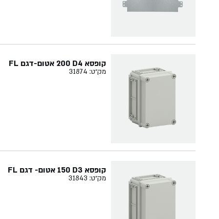
קופסא ‏4‏D‏ ‏200 אטום-דגם ‏FL
מק״ט: 31874
קופסא ‏3‏D‏ ‏150 אטום- דגם FL
מק״ט: 31843