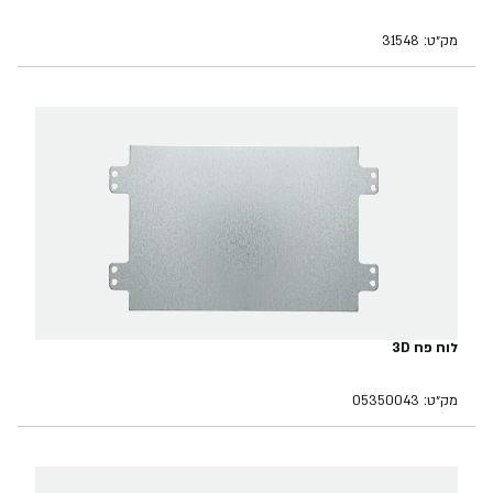
מק״ט: 31548
לוח פח 3D
מק״ט: 05350043