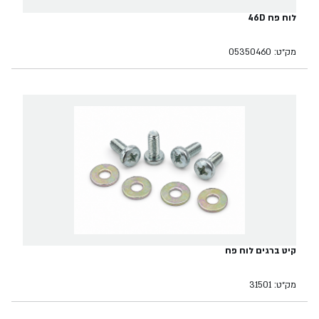
לוח פח 46D
מק״ט: 05350460
קיט ברגים לוח פח
מק״ט: 31501