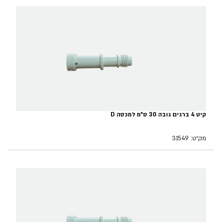
קיט 4 ברגים גובה 30 ס"מ למכסה D
מק״ט: 31549