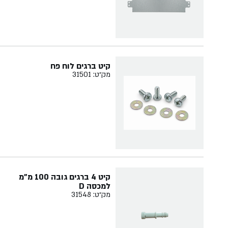
קיט ברגים לוח פח
מק״ט: 31501
קיט 4 ברגים גובה 100 מ"מ
למכסה D
מק״ט: 31548