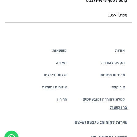
קופסת סעף PW-6 לגבס
מק״ט: 1059
אודות
קופסאות
תקנים להורדה
תאורה
מדיניות פרטיות
שלות ודיבלים
צור קשר
צינורות ותעלות
קטלוג להורדה (קובץ PDF)
מרירון
צרו קשר:
שירות לקוחות: 02-6783175