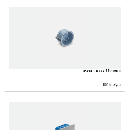
קופסה 55 לגבס + ברגים
מק״ט: 1006