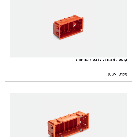
קופסה 4 מודול לגבס + מחיצות
מק״ט: 1039