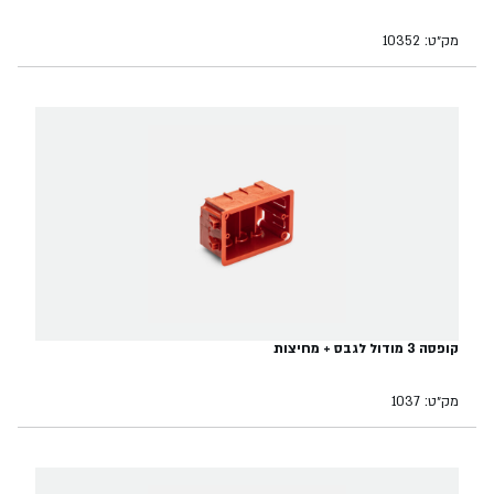
מק״ט: 10352
קופסה 3 מודול לגבס + מחיצות
מק״ט: 1037