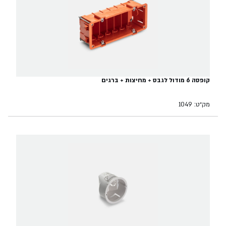
קופסה 6 מודול לגבס + מחיצות + ברגים
מק״ט: 1049