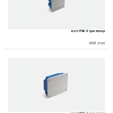
קופסת סעף PW-3 לגבס
מק״ט: 1058