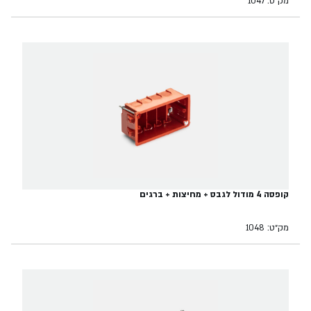
מק״ט: 1047
קופסה 4 מודול לגבס + מחיצות + ברגים
מק״ט: 1048