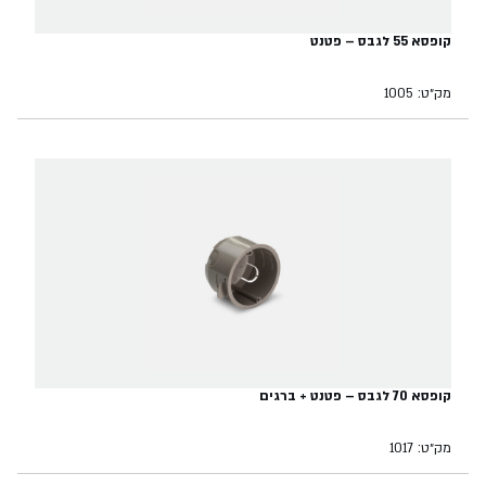
קופסא 55 לגבס – פטנט
מק״ט: 1005
קופסא 70 לגבס – פטנט + ברגים
מק״ט: 1017