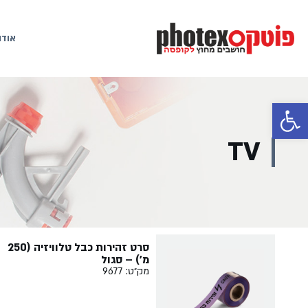
אודו
פתח סרגל נגישות
TV
סרט זהירות כבל טלוויזיה (250
מ') – סגול
מק״ט: 9677