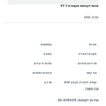
מכסה לקופסת תקשורת PT-7
מק״ט: 4016
אודות
קופסאות
תקנים להורדה
תאורה
מדיניות פרטיות
שלות ודיבלים
צור קשר
צינורות ותעלות
קטלוג להורדה (קובץ PDF)
מרירון
צרו קשר:
שירות לקוחות: 02-6783175